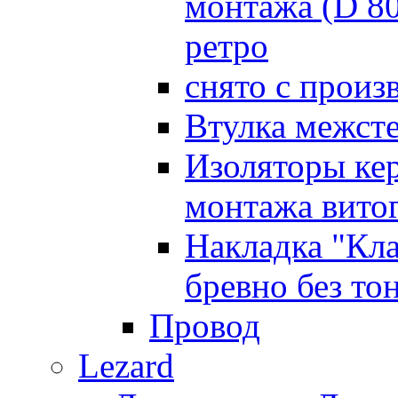
монтажа (D 8
ретро
снято с произ
Втулка межст
Изоляторы ке
монтажа витог
Накладка "Кл
бревно без то
Провод
Lezard