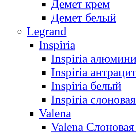
Демет крем
Демет белый
Legrand
Inspiria
Inspiria алюмин
Inspiria антраци
Inspiria белый
Inspiria слонова
Valena
Valena Слоновая