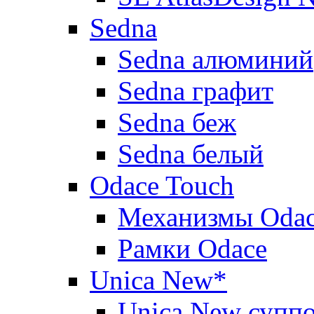
Sedna
Sedna алюминий
Sedna графит
Sedna беж
Sedna белый
Odace Touch
Механизмы Oda
Рамки Odace
Unica New*
Unica New суппо