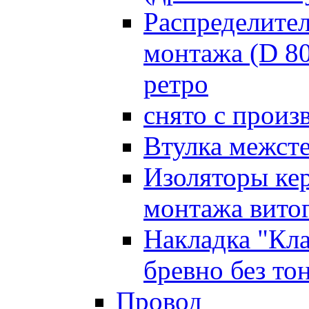
Распределите
монтажа (D 8
ретро
снято с произ
Втулка межст
Изоляторы ке
монтажа витог
Накладка "Кл
бревно без то
Провод