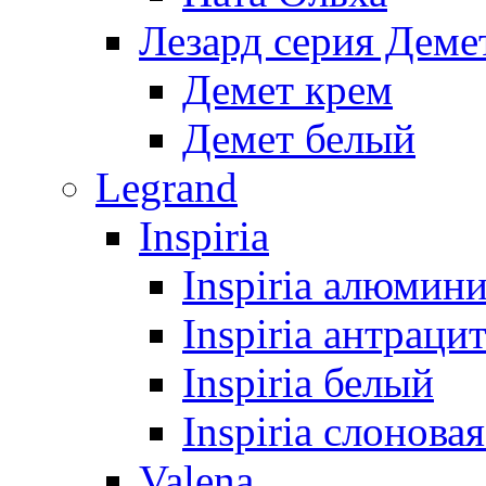
Лезард серия Деме
Демет крем
Демет белый
Legrand
Inspiria
Inspiria алюмин
Inspiria антраци
Inspiria белый
Inspiria слонова
Valena