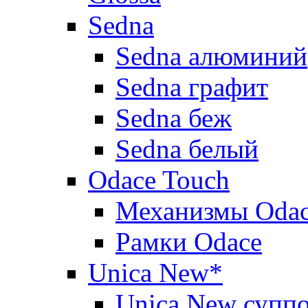
Sedna
Sedna алюминий
Sedna графит
Sedna беж
Sedna белый
Odace Touch
Механизмы Oda
Рамки Odace
Unica New*
Unica New суппо