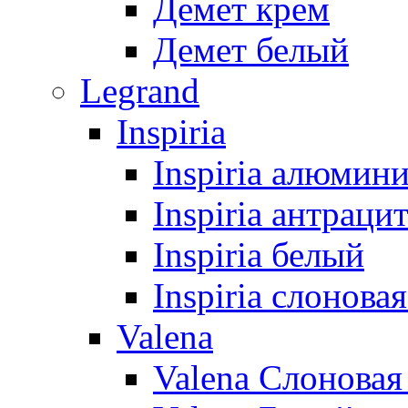
Демет крем
Демет белый
Legrand
Inspiria
Inspiria алюмин
Inspiria антраци
Inspiria белый
Inspiria слонова
Valena
Valena Слоновая