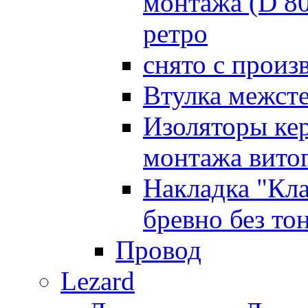
монтажа (D 8
ретро
снято с произ
Втулка межст
Изоляторы ке
монтажа витог
Накладка "Кл
бревно без то
Провод
Lezard