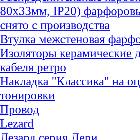
80х33мм, IP20) фарфоров
снято с производства
Втулка межстеновая фарф
Изоляторы керамические д
кабеля ретро
Накладка "Классика" на о
тонировки
Провод
Lezard
Лезард серия Дери