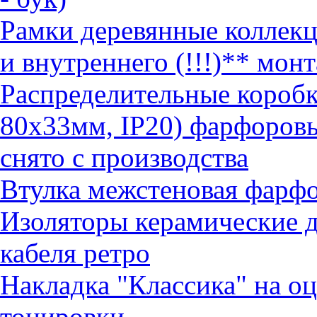
Рамки деревянные коллек
и внутреннего (!!!)** монт
Распределительные коробк
80х33мм, IP20) фарфоров
снято с производства
Втулка межстеновая фарф
Изоляторы керамические д
кабеля ретро
Накладка "Классика" на о
тонировки