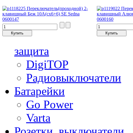
Переключатель(проходной) 2-
Перек
клавишный Беж 10A(сх6+6) SE Sedna
клавишный Алюм
0600147
0600160
защита
DigiTOP
Радиовыключатели
Батарейки
Go Power
Varta
Розетки, выключатели