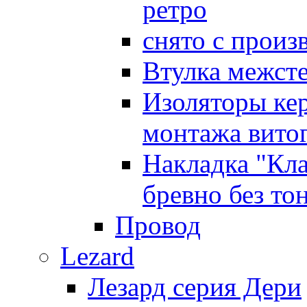
ретро
снято с произ
Втулка межст
Изоляторы ке
монтажа витог
Накладка "Кл
бревно без то
Провод
Lezard
Лезард серия Дери