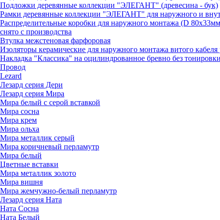
Подложки деревянные коллекции "ЭЛЕГАНТ" (древесина - бук)
Рамки деревянные коллекции "ЭЛЕГАНТ" для наружного и внутре
Распределительные коробки для наружного монтажа (D 80х33мм
снято с производства
Втулка межстеновая фарфоровая
Изоляторы керамические для наружного монтажа витого кабеля 
Накладка "Классика" на оцилиндрованное бревно без тонировк
Провод
Lezard
Лезард серия Дери
Лезард серия Мира
Мира белый c серой вставкой
Мира сосна
Мира крем
Мира ольха
Мира металлик серый
Мира коричневый перламутр
Мира белый
Цветные вставки
Мира металлик золото
Мира вишня
Мира жемчужно-белый перламутр
Лезард серия Ната
Ната Сосна
Ната Белый