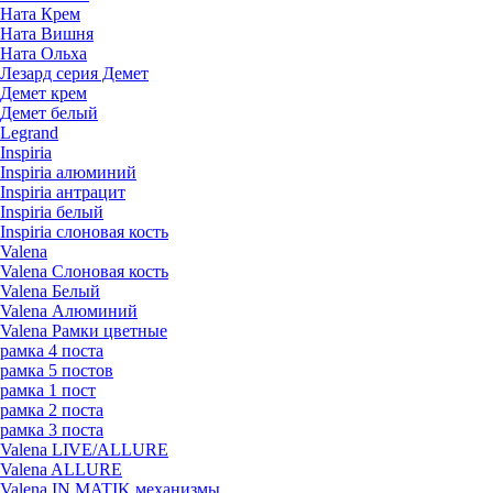
Ната Крем
Ната Вишня
Ната Ольха
Лезард серия Демет
Демет крем
Демет белый
Legrand
Inspiria
Inspiria алюминий
Inspiria антрацит
Inspiria белый
Inspiria слоновая кость
Valena
Valena Слоновая кость
Valena Белый
Valena Алюминий
Valena Рамки цветные
рамка 4 поста
рамка 5 постов
рамка 1 пост
рамка 2 поста
рамка 3 поста
Valena LIVE/ALLURE
Valena ALLURE
Valena IN MATIK механизмы