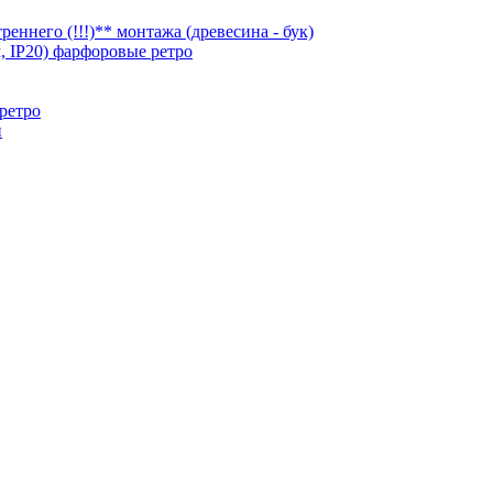
ннего (!!!)** монтажа (древесина - бук)
, IP20) фарфоровые ретро
ретро
и