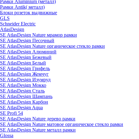
Рамки Aluminium (металл)
Рамки Antik( металл)
Блоки розеток выдвижные
GLS
Schneider Electric
AtlasDesign
SE AtlasDesign Nature мрамор рамки
SE AtlasDesign Песочный
SE AtlasDesign Nature органическое стекло рамки
SE AtlasDesign Алюминий
SE AtlasDesign Бежевый
SE AtlasDesign Белый
SE AtlasDesign Грифель
SE AtlasDesign Жемчуг
SE AtlasDesign Изумруд
SE AtlasDesign Мокко
SE AtlasDesign Сталь
SE AtlasDesign Шампань
SE AtlasDesign Карбон
SE AtlasDesign Aqua
SE Profi 54
SE AtlasDesign Nature дерево рамки
SE AtlasDesign Nature матовое органическое стекло рамки
SE AtlasDesign Nature металл рамки
Glossa