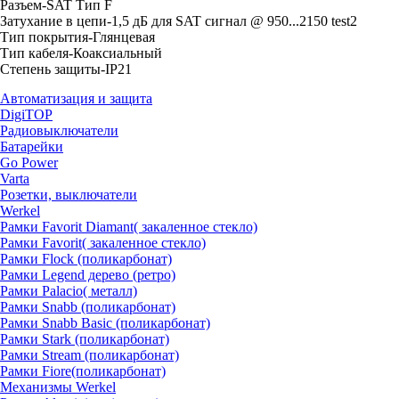
Разъем-SAT Тип F
Затухание в цепи-1,5 дБ для SAT сигнал @ 950...2150 test2
Тип покрытия-Глянцевая
Тип кабеля-Коаксиальный
Степень защиты-IP21
Автоматизация и защита
DigiTOP
Радиовыключатели
Батарейки
Go Power
Varta
Розетки, выключатели
Werkel
Рамки Favorit Diamant( закаленное стекло)
Рамки Favorit( закаленное стекло)
Рамки Flock (поликарбонат)
Рамки Legend дерево (ретро)
Рамки Palacio( металл)
Рамки Snabb (поликарбонат)
Рамки Snabb Basic (поликарбонат)
Рамки Stark (поликарбонат)
Рамки Stream (поликарбонат)
Рамки Fiore(поликарбонат)
Механизмы Werkel