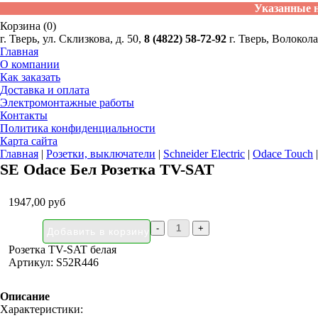
Указанные н
Корзина (0)
г. Тверь, ул. Склизкова, д. 50,
8 (4822) 58-72-92
г. Тверь, Волокола
Главная
О компании
Как заказать
Доставка и оплата
Электромонтажные работы
Контакты
Политика конфиденциальности
Карта сайта
Главная
|
Розетки, выключатели
|
Schneider Electric
|
Odace Touch
SE Odace Бел Розетка TV-SAT
1947,00 руб
Розетка TV-SAT белая
Артикул: S52R446
Описание
Характеристики: