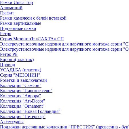
Рамки Unica Top
Алюминий
Графит
Рамки хамелеон с белой вставкой
Рамки вертикальные
Подъемные рамки
Ретро
Серия МезонинЪ:«ЛАХТА» СП
Электроустановочные изделия для наружного монтажа серии 
Электроустановочные изделия для наружного монтажа серии
Ретро РБ
Бирони(пластик)
Провод
УСАДЬБА (пластик)
Серия "МЕЗОНИН"
Розетки и выключатели
Коллекция "Самсон"
Коллекция "Царское село"
Коллекция "Аврора"
Коллекция "Art-Decor"
Коллекция "Ornament"
Коллекция "Новая Голландия"
Коллекция "Петергоф"
Аксессуары
Подложки деревянные коллекции "ПРЕСТИЖ" (древесина - бук