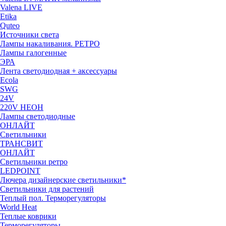
Valena LIVE
Etika
Quteo
Источники света
Лампы накаливания. РЕТРО
Лампы галогенные
ЭРА
Лента светодиодная + аксессуары
Ecola
SWG
24V
220V НЕОН
Лампы светодиодные
ОНЛАЙТ
Светильники
ТРАНСВИТ
ОНЛАЙТ
Светильники ретро
LEDPOINT
Лючера дизайнерские светильники*
Светильники для растений
Теплый пол. Терморегуляторы
World Heat
Теплые коврики
Терморегуляторы