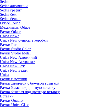
Sedna
Sedna алюминий
Sedna графит
Sedna беж
Sedna белый
Odace Touch
Механизмы Odace
Рамки Odace
Unica New*
Unica New суппорта,коробки
Рамки Pure
Рамки Studio Color
Рамки Studio Metal
Unica New Алюминий
Unica New Антрацит
Unica New Беж
Unica New Белая
Unica
Рамки и вставки
Рамки хамалеон с бежевой вставкой
Рамка белая под цветную вставку
Рамка бежевая под цветную вставку
Вставки
Рамки Quadro
Рамки Unica Class