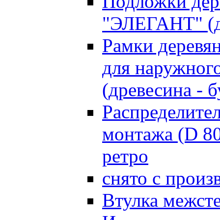
Подложки дер
"ЭЛЕГАНТ" (д
Рамки деревя
для наружного
(древесина - б
Распределите
монтажа (D 8
ретро
снято с произ
Втулка межст