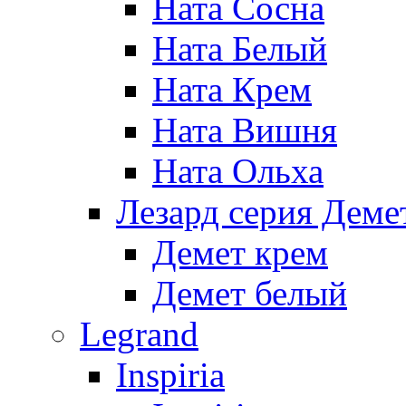
Ната Сосна
Ната Белый
Ната Крем
Ната Вишня
Ната Ольха
Лезард серия Деме
Демет крем
Демет белый
Legrand
Inspiria