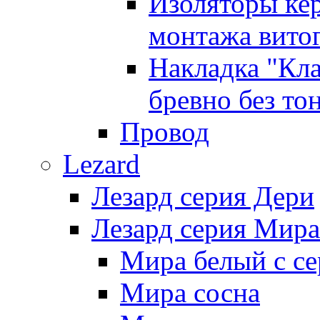
Изоляторы ке
монтажа витог
Накладка "Кл
бревно без то
Провод
Lezard
Лезард серия Дери
Лезард серия Мира
Мира белый c се
Мира сосна