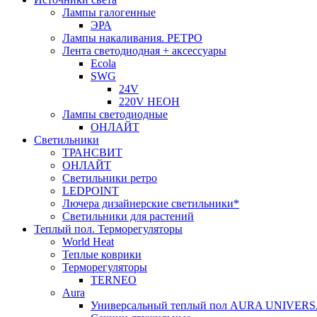
Лампы галогенные
ЭРА
Лампы накаливания. РЕТРО
Лента светодиодная + аксессуары
Ecola
SWG
24V
220V НЕОН
Лампы светодиодные
ОНЛАЙТ
Светильники
ТРАНСВИТ
ОНЛАЙТ
Светильники ретро
LEDPOINT
Лючера дизайнерские светильники*
Светильники для растений
Теплый пол. Терморегуляторы
World Heat
Теплые коврики
Терморегуляторы
TERNEO
Aura
Универсальный теплый пол AURA UNIVER