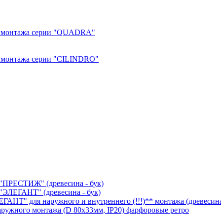
го монтажа серии "QUADRА"
о монтажа серии "CILINDRO"
"ПРЕСТИЖ" (древесина - бук)
"ЭЛЕГАНТ" (древесина - бук)
АНТ" для наружного и внутреннего (!!!)** монтажа (древесина
аружного монтажа (D 80х33мм, IP20) фарфоровые ретро