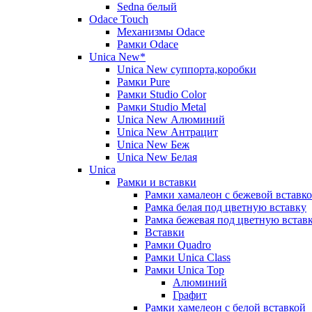
Sedna белый
Odace Touch
Механизмы Odace
Рамки Odace
Unica New*
Unica New суппорта,коробки
Рамки Pure
Рамки Studio Color
Рамки Studio Metal
Unica New Алюминий
Unica New Антрацит
Unica New Беж
Unica New Белая
Unica
Рамки и вставки
Рамки хамалеон с бежевой вставк
Рамка белая под цветную вставку
Рамка бежевая под цветную встав
Вставки
Рамки Quadro
Рамки Unica Class
Рамки Unica Top
Алюминий
Графит
Рамки хамелеон с белой вставкой