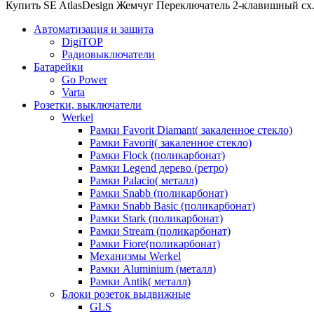
Купить SE AtlasDesign Жемчуг Переключатель 2-клавишный сх.6
Автоматизация и защита
DigiTOP
Радиовыключатели
Батарейки
Go Power
Varta
Розетки, выключатели
Werkel
Рамки Favorit Diamant( закаленное стекло)
Рамки Favorit( закаленное стекло)
Рамки Flock (поликарбонат)
Рамки Legend дерево (ретро)
Рамки Palacio( металл)
Рамки Snabb (поликарбонат)
Рамки Snabb Basic (поликарбонат)
Рамки Stark (поликарбонат)
Рамки Stream (поликарбонат)
Рамки Fiore(поликарбонат)
Механизмы Werkel
Рамки Aluminium (металл)
Рамки Antik( металл)
Блоки розеток выдвижные
GLS