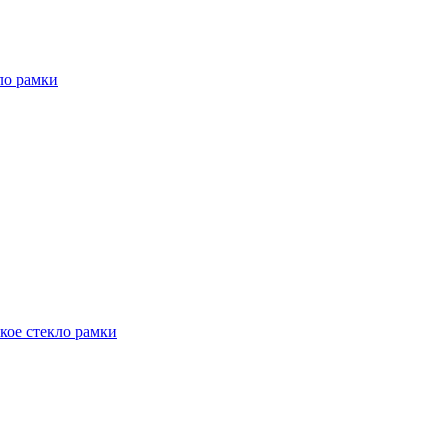
кло рамки
ское стекло рамки