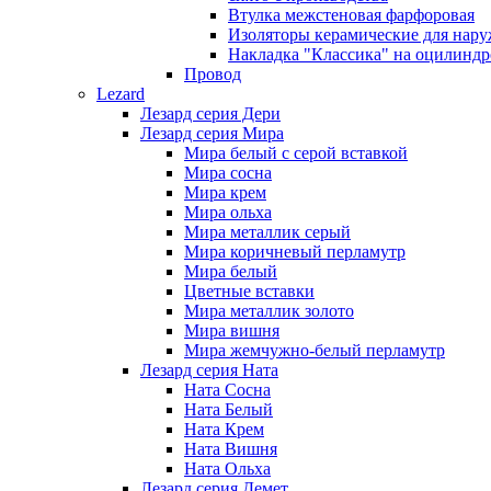
Втулка межстеновая фарфоровая
Изоляторы керамические для нару
Накладка "Классика" на оцилиндр
Провод
Lezard
Лезард серия Дери
Лезард серия Мира
Мира белый c серой вставкой
Мира сосна
Мира крем
Мира ольха
Мира металлик серый
Мира коричневый перламутр
Мира белый
Цветные вставки
Мира металлик золото
Мира вишня
Мира жемчужно-белый перламутр
Лезард серия Ната
Ната Сосна
Ната Белый
Ната Крем
Ната Вишня
Ната Ольха
Лезард серия Демет