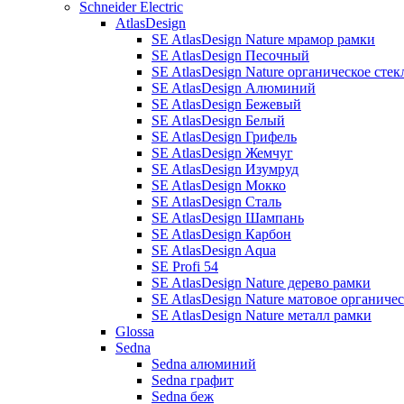
Schneider Electric
AtlasDesign
SE AtlasDesign Nature мрамор рамки
SE AtlasDesign Песочный
SE AtlasDesign Nature органическое сте
SE AtlasDesign Алюминий
SE AtlasDesign Бежевый
SE AtlasDesign Белый
SE AtlasDesign Грифель
SE AtlasDesign Жемчуг
SE AtlasDesign Изумруд
SE AtlasDesign Мокко
SE AtlasDesign Сталь
SE AtlasDesign Шампань
SE AtlasDesign Карбон
SE AtlasDesign Aqua
SE Profi 54
SE AtlasDesign Nature дерево рамки
SE AtlasDesign Nature матовое органиче
SE AtlasDesign Nature металл рамки
Glossa
Sedna
Sedna алюминий
Sedna графит
Sedna беж