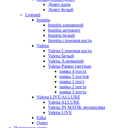
Демет крем
Демет белый
Legrand
Inspiria
Inspiria алюминий
Inspiria антрацит
Inspiria белый
Inspiria слоновая кость
Valena
Valena Слоновая кость
Valena Белый
Valena Алюминий
Valena Рамки цветные
рамка 4 поста
рамка 5 постов
рамка 1 пост
рамка 2 поста
рамка 3 поста
Valena LIVE/ALLURE
Valena ALLURE
Valena IN MATIK механизмы
Valena LIVE
Etika
Quteo
Источники света