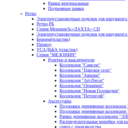
Рамки вертикальные
Подъемные рамки
Ретро
Электроустановочные изделия для наружно
Ретро РБ
Серия МезонинЪ:«ЛАХТА» СП
Электроустановочные изделия для наружног
Бирони(пластик)
Провод
УСАДЬБА (пластик)
Серия "МЕЗОНИН"
Розетки и выключатели
Коллекция "Самсон"
Коллекция "Царское село"
Коллекция "Аврора"
Коллекция "Art-Decor"
Коллекция "Ornament"
Коллекция "Новая Голландия"
Коллекция "Петергоф"
Аксессуары
Подложки деревянные коллекции 
Подложки деревянные коллекции 
Рамки деревянные коллекции "ЭЛЕГ
Распределительные коробки для н
снято с производства