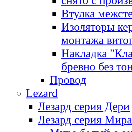
снято с произ
Втулка межст
Изоляторы ке
монтажа витог
Накладка "Кл
бревно без то
Провод
Lezard
Лезард серия Дери
Лезард серия Мира