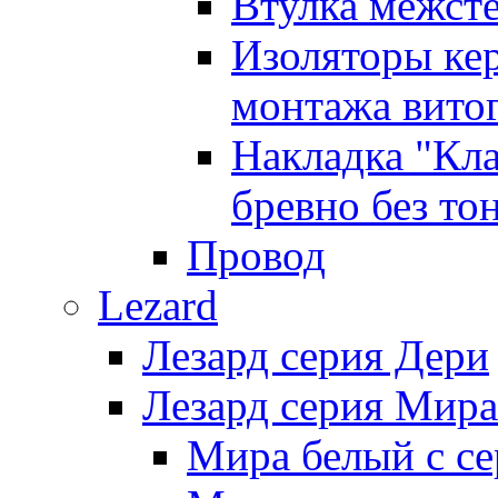
Втулка межст
Изоляторы ке
монтажа витог
Накладка "Кл
бревно без то
Провод
Lezard
Лезард серия Дери
Лезард серия Мира
Мира белый c се