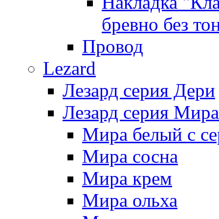
Накладка "Кл
бревно без то
Провод
Lezard
Лезард серия Дери
Лезард серия Мира
Мира белый c се
Мира сосна
Мира крем
Мира ольха