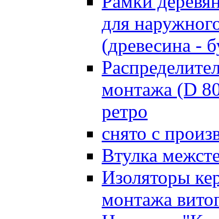
Рамки деревя
для наружного
(древесина - б
Распределите
монтажа (D 8
ретро
снято с произ
Втулка межст
Изоляторы ке
монтажа витог