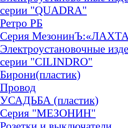
серии "QUADRА"
Ретро РБ
Серия МезонинЪ:«ЛАХТ
Электроустановочные изд
серии "CILINDRO"
Бирони(пластик)
Провод
УСАДЬБА (пластик)
Серия "МЕЗОНИН"
Розетки и выключатели