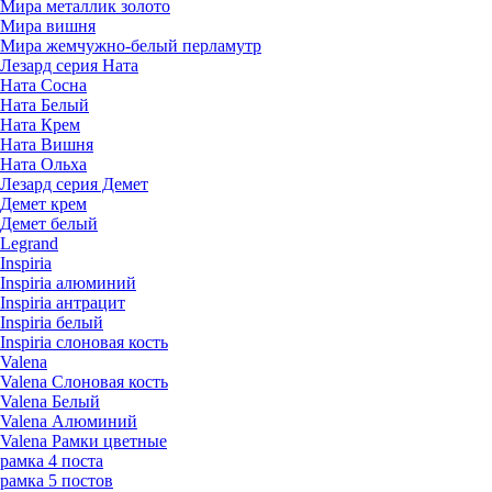
Мира металлик золото
Мира вишня
Мира жемчужно-белый перламутр
Лезард серия Ната
Ната Сосна
Ната Белый
Ната Крем
Ната Вишня
Ната Ольха
Лезард серия Демет
Демет крем
Демет белый
Legrand
Inspiria
Inspiria алюминий
Inspiria антрацит
Inspiria белый
Inspiria слоновая кость
Valena
Valena Слоновая кость
Valena Белый
Valena Алюминий
Valena Рамки цветные
рамка 4 поста
рамка 5 постов