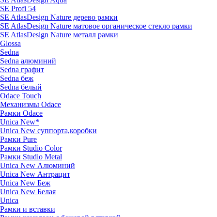
SE Profi 54
SE AtlasDesign Nature дерево рамки
SE AtlasDesign Nature матовое органическое стекло рамки
SE AtlasDesign Nature металл рамки
Glossa
Sedna
Sedna алюминий
Sedna графит
Sedna беж
Sedna белый
Odace Touch
Механизмы Odace
Рамки Odace
Unica New*
Unica New суппорта,коробки
Рамки Pure
Рамки Studio Color
Рамки Studio Metal
Unica New Алюминий
Unica New Антрацит
Unica New Беж
Unica New Белая
Unica
Рамки и вставки