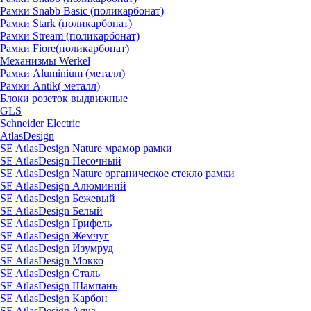
Рамки Snabb Basic (поликарбонат)
Рамки Stark (поликарбонат)
Рамки Stream (поликарбонат)
Рамки Fiore(поликарбонат)
Механизмы Werkel
Рамки Aluminium (металл)
Рамки Antik( металл)
Блоки розеток выдвижные
GLS
Schneider Electric
AtlasDesign
SE AtlasDesign Nature мрамор рамки
SE AtlasDesign Песочный
SE AtlasDesign Nature органическое стекло рамки
SE AtlasDesign Алюминий
SE AtlasDesign Бежевый
SE AtlasDesign Белый
SE AtlasDesign Грифель
SE AtlasDesign Жемчуг
SE AtlasDesign Изумруд
SE AtlasDesign Мокко
SE AtlasDesign Сталь
SE AtlasDesign Шампань
SE AtlasDesign Карбон
SE AtlasDesign Aqua