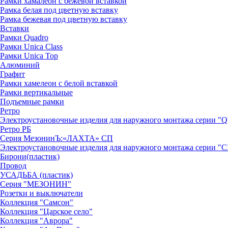
Рамки хамалеон с бежевой вставкой
Рамка белая под цветную вставку
Рамка бежевая под цветную вставку
Вставки
Рамки Quadro
Рамки Unica Class
Рамки Unica Top
Алюминий
Графит
Рамки хамелеон с белой вставкой
Рамки вертикальные
Подъемные рамки
Ретро
Электроустановочные изделия для наружного монтажа серии
Ретро РБ
Серия МезонинЪ:«ЛАХТА» СП
Электроустановочные изделия для наружного монтажа серии 
Бирони(пластик)
Провод
УСАДЬБА (пластик)
Серия "МЕЗОНИН"
Розетки и выключатели
Коллекция "Самсон"
Коллекция "Царское село"
Коллекция "Аврора"