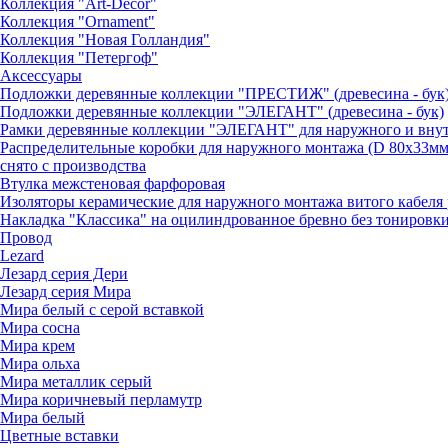
Коллекция "Art-Decor"
Коллекция "Ornament"
Коллекция "Новая Голландия"
Коллекция "Петергоф"
Аксессуары
Подложки деревянные коллекции "ПРЕСТИЖ" (древесина - бук
Подложки деревянные коллекции "ЭЛЕГАНТ" (древесина - бук)
Рамки деревянные коллекции "ЭЛЕГАНТ" для наружного и внутре
Распределительные коробки для наружного монтажа (D 80х33мм
снято с производства
Втулка межстеновая фарфоровая
Изоляторы керамические для наружного монтажа витого кабеля 
Накладка "Классика" на оцилиндрованное бревно без тонировк
Провод
Lezard
Лезард серия Дери
Лезард серия Мира
Мира белый c серой вставкой
Мира сосна
Мира крем
Мира ольха
Мира металлик серый
Мира коричневый перламутр
Мира белый
Цветные вставки