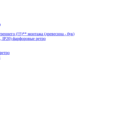
)
ннего (!!!)** монтажа (древесина - бук)
, IP20) фарфоровые ретро
ретро
и