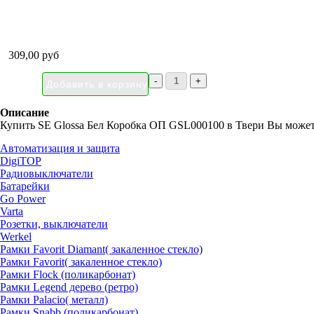
309,00 руб
Описание
Купить SE Glossa Бел Коробка ОП GSL000100 в Твери Вы можете
Автоматизация и защита
DigiTOP
Радиовыключатели
Батарейки
Go Power
Varta
Розетки, выключатели
Werkel
Рамки Favorit Diamant( закаленное стекло)
Рамки Favorit( закаленное стекло)
Рамки Flock (поликарбонат)
Рамки Legend дерево (ретро)
Рамки Palacio( металл)
Рамки Snabb (поликарбонат)