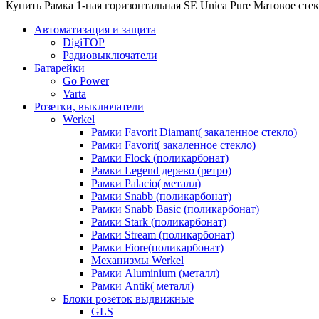
Купить Рамка 1-ная горизонтальная SE Unica Pure Матовое стек
Автоматизация и защита
DigiTOP
Радиовыключатели
Батарейки
Go Power
Varta
Розетки, выключатели
Werkel
Рамки Favorit Diamant( закаленное стекло)
Рамки Favorit( закаленное стекло)
Рамки Flock (поликарбонат)
Рамки Legend дерево (ретро)
Рамки Palacio( металл)
Рамки Snabb (поликарбонат)
Рамки Snabb Basic (поликарбонат)
Рамки Stark (поликарбонат)
Рамки Stream (поликарбонат)
Рамки Fiore(поликарбонат)
Механизмы Werkel
Рамки Aluminium (металл)
Рамки Antik( металл)
Блоки розеток выдвижные
GLS