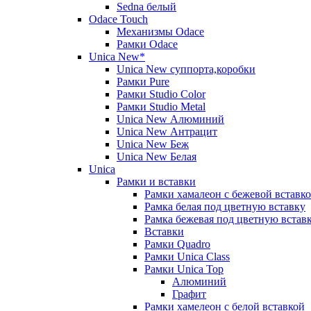
Sedna белый
Odace Touch
Механизмы Odace
Рамки Odace
Unica New*
Unica New суппорта,коробки
Рамки Pure
Рамки Studio Color
Рамки Studio Metal
Unica New Алюминий
Unica New Антрацит
Unica New Беж
Unica New Белая
Unica
Рамки и вставки
Рамки хамалеон с бежевой вставк
Рамка белая под цветную вставку
Рамка бежевая под цветную встав
Вставки
Рамки Quadro
Рамки Unica Class
Рамки Unica Top
Алюминий
Графит
Рамки хамелеон с белой вставкой