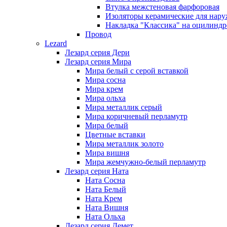
Втулка межстеновая фарфоровая
Изоляторы керамические для нару
Накладка "Классика" на оцилиндр
Провод
Lezard
Лезард серия Дери
Лезард серия Мира
Мира белый c серой вставкой
Мира сосна
Мира крем
Мира ольха
Мира металлик серый
Мира коричневый перламутр
Мира белый
Цветные вставки
Мира металлик золото
Мира вишня
Мира жемчужно-белый перламутр
Лезард серия Ната
Ната Сосна
Ната Белый
Ната Крем
Ната Вишня
Ната Ольха
Лезард серия Демет