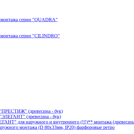
го монтажа серии "QUADRА"
о монтажа серии "CILINDRO"
"ПРЕСТИЖ" (древесина - бук)
"ЭЛЕГАНТ" (древесина - бук)
АНТ" для наружного и внутреннего (!!!)** монтажа (древесина
аружного монтажа (D 80х33мм, IP20) фарфоровые ретро