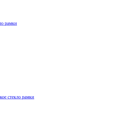
кло рамки
ское стекло рамки