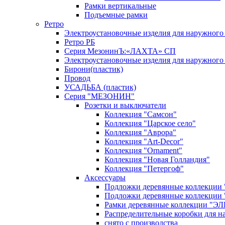
Рамки вертикальные
Подъемные рамки
Ретро
Электроустановочные изделия для наружно
Ретро РБ
Серия МезонинЪ:«ЛАХТА» СП
Электроустановочные изделия для наружног
Бирони(пластик)
Провод
УСАДЬБА (пластик)
Серия "МЕЗОНИН"
Розетки и выключатели
Коллекция "Самсон"
Коллекция "Царское село"
Коллекция "Аврора"
Коллекция "Art-Decor"
Коллекция "Ornament"
Коллекция "Новая Голландия"
Коллекция "Петергоф"
Аксессуары
Подложки деревянные коллекции 
Подложки деревянные коллекции 
Рамки деревянные коллекции "ЭЛЕГ
Распределительные коробки для н
снято с производства