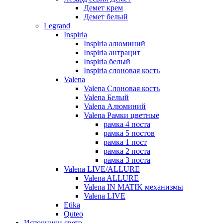
Демет крем
Демет белый
Legrand
Inspiria
Inspiria алюминий
Inspiria антрацит
Inspiria белый
Inspiria слоновая кость
Valena
Valena Слоновая кость
Valena Белый
Valena Алюминий
Valena Рамки цветные
рамка 4 поста
рамка 5 постов
рамка 1 пост
рамка 2 поста
рамка 3 поста
Valena LIVE/ALLURE
Valena ALLURE
Valena IN MATIK механизмы
Valena LIVE
Etika
Quteo
Источники света