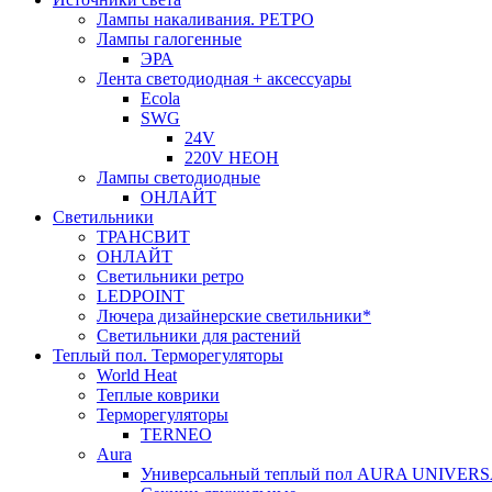
Лампы накаливания. РЕТРО
Лампы галогенные
ЭРА
Лента светодиодная + аксессуары
Ecola
SWG
24V
220V НЕОН
Лампы светодиодные
ОНЛАЙТ
Светильники
ТРАНСВИТ
ОНЛАЙТ
Светильники ретро
LEDPOINT
Лючера дизайнерские светильники*
Светильники для растений
Теплый пол. Терморегуляторы
World Heat
Теплые коврики
Терморегуляторы
TERNEO
Aura
Универсальный теплый пол AURA UNIVER