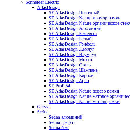
Schneider Electric
AtlasDesign
SE AtlasDesign Песочный
SE AtlasDesign Nature мрамор рамки
SE AtlasDesign Nature органическое сте
SE AtlasDesign Алюминий
SE AtlasDesign Бежевый
SE AtlasDesign Белый
SE AtlasDesign Грифель
SE AtlasDesign Жемчуг
SE AtlasDesign Изумруд
SE AtlasDesign Мокко
SE AtlasDesign Сталь
SE AtlasDesign Шампань
SE AtlasDesign Карбон
SE AtlasDesign Aqua
SE Profi 54
SE AtlasDesign Nature дерево рамки
SE AtlasDesign Nature матовое органиче
SE AtlasDesign Nature металл рамки
Glossa
Sedna
Sedna алюминий
Sedna графит
Sedna беж