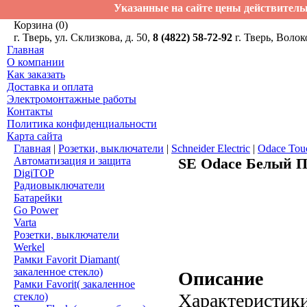
Указанные на сайте цены действитель
Корзина (0)
г. Тверь, ул. Склизкова, д. 50,
8 (4822) 58-72-92
г. Тверь, Волок
Главная
О компании
Как заказать
Доставка и оплата
Электромонтажные работы
Контакты
Политика конфиденциальности
Карта сайта
Главная
|
Розетки, выключатели
|
Schneider Electric
|
Odace Tou
Автоматизация и защита
SE Odace Белый 
DigiTOP
Радиовыключатели
Батарейки
Go Power
Varta
Розетки, выключатели
Werkel
Рамки Favorit Diamant(
закаленное стекло)
Описание
Рамки Favorit( закаленное
Характеристики
стекло)