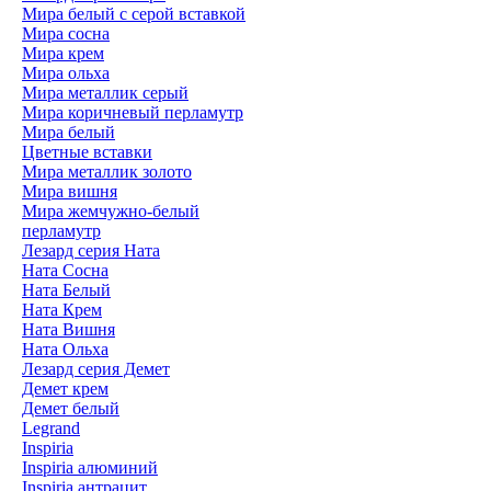
Мира белый c серой вставкой
Мира сосна
Мира крем
Мира ольха
Мира металлик серый
Мира коричневый перламутр
Мира белый
Цветные вставки
Мира металлик золото
Мира вишня
Мира жемчужно-белый
перламутр
Лезард серия Ната
Ната Сосна
Ната Белый
Ната Крем
Ната Вишня
Ната Ольха
Лезард серия Демет
Демет крем
Демет белый
Legrand
Inspiria
Inspiria алюминий
Inspiria антрацит