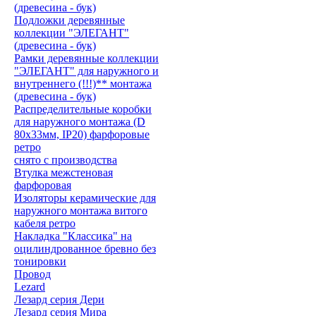
(древесина - бук)
Подложки деревянные
коллекции "ЭЛЕГАНТ"
(древесина - бук)
Рамки деревянные коллекции
"ЭЛЕГАНТ" для наружного и
внутреннего (!!!)** монтажа
(древесина - бук)
Распределительные коробки
для наружного монтажа (D
80х33мм, IP20) фарфоровые
ретро
снято с производства
Втулка межстеновая
фарфоровая
Изоляторы керамические для
наружного монтажа витого
кабеля ретро
Накладка "Классика" на
оцилиндрованное бревно без
тонировки
Провод
Lezard
Лезард серия Дери
Лезард серия Мира