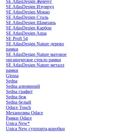
SE AtlasDesign Жемчуг
SE AtlasDesign Изумруд
SE AtlasDesign Мокко
SE AtlasDesign Сталь
SE AtlasDesign Шампань
SE AtlasDesign Карбон
SE AtlasDesign Aqua
SE Profi 54
SE AtlasDesign Nature дерево
рамки
SE AtlasDesign Nature матовое
органическое стекло рамки
SE AtlasDesign Nature металл
рамки
Glossa
Sedna
Sedna алюминий
Sedna графит
Sedna беж
Sedna белый
Odace Touch
Механизмы Odace
Рамки Odace
Unica New*
Unica New суппорта,коробки