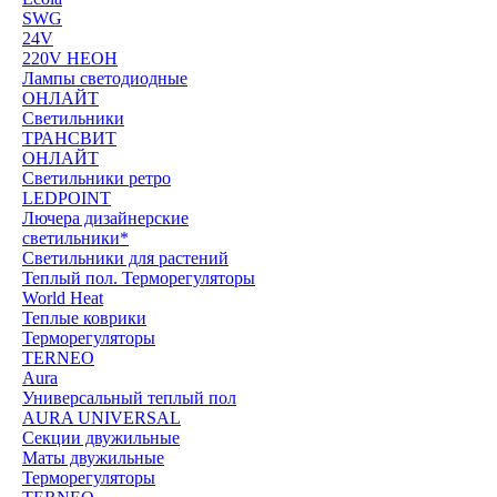
SWG
24V
220V НЕОН
Лампы светодиодные
ОНЛАЙТ
Светильники
ТРАНСВИТ
ОНЛАЙТ
Светильники ретро
LEDPOINT
Лючера дизайнерские
светильники*
Светильники для растений
Теплый пол. Терморегуляторы
World Heat
Теплые коврики
Терморегуляторы
TERNEO
Aura
Универсальный теплый пол
AURA UNIVERSAL
Секции двужильные
Маты двужильные
Терморегуляторы