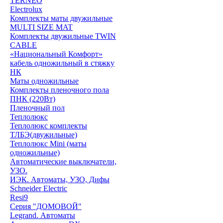
TERNEO
Electrolux
Комплекты маты двужильные
MULTI SIZE MAT
Комплекты двужильные TWIN
CABLE
«Национальный Комфорт»
кабель одножильный в стяжку
НК
Маты одножильные
Комплекты пленочного пола
ПНК (220Вт)
Пленочный пол
Теплолюкс
Теплолюкс комплекты
ТЛБЭ(двужильные)
Теплолюкс Mini (маты
одножильные)
Автоматические выключатели,
УЗО.
ИЭК. Автоматы, УЗО, Дифы
Schneider Electric
Resi9
Серия "ДОМОВОЙ"
Legrand. Автоматы