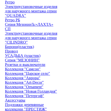
Ретро
Электроустановочные изделия
для наружного монтажа серии
"QUADRА"
Ретро РБ
Серия МезонинЪ:«ЛАХТА»
СП
Электроустановочные изделия
для наружного монтажа серии
"CILINDRO"
Бирони(пластик)
Провод
УСАДЬБА (пластик)
Серия "МЕЗОНИН"
Розетки и выключатели
Коллекция "Самсон"
Коллекция "Царское село"
Коллекция "Аврора"
Коллекция "Art-Decor"
Коллекция "Ornament"
Коллекция "Новая Голландия"
Коллекция "Петергоф"
Аксессуары
Подложки деревянные
коллекции "ПРЕСТИЖ"